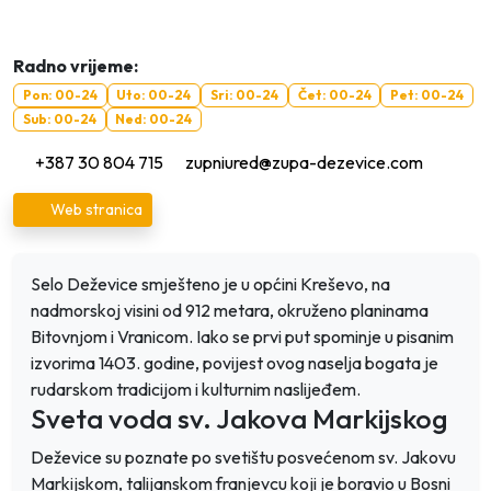
Radno vrijeme:
Pon: 00-24
Uto: 00-24
Sri: 00-24
Čet: 00-24
Pet: 00-24
Sub: 00-24
Ned: 00-24
+387 30 804 715
zupniured@zupa-dezevice.com
Web stranica
Selo Deževice smješteno je u općini Kreševo, na
nadmorskoj visini od 912 metara, okruženo planinama
Bitovnjom i Vranicom. Iako se prvi put spominje u pisanim
izvorima 1403. godine, povijest ovog naselja bogata je
rudarskom tradicijom i kulturnim naslijeđem.
Sveta voda sv. Jakova Markijskog
Deževice su poznate po svetištu posvećenom sv. Jakovu
Markijskom, talijanskom franjevcu koji je boravio u Bosni