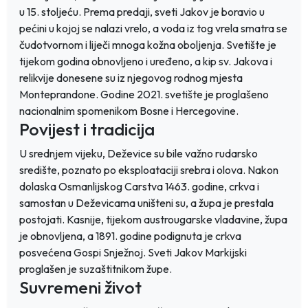
u 15. stoljeću. Prema predaji, sveti Jakov je boravio u
pećini u kojoj se nalazi vrelo, a voda iz tog vrela smatra se
čudotvornom i liječi mnoga kožna oboljenja. Svetište je
tijekom godina obnovljeno i uređeno, a kip sv. Jakova i
relikvije donesene su iz njegovog rodnog mjesta
Monteprandone. Godine 2021. svetište je proglašeno
nacionalnim spomenikom Bosne i Hercegovine.
Povijest i tradicija
U srednjem vijeku, Deževice su bile važno rudarsko
središte, poznato po eksploataciji srebra i olova. Nakon
dolaska Osmanlijskog Carstva 1463. godine, crkva i
samostan u Deževicama uništeni su, a župa je prestala
postojati. Kasnije, tijekom austrougarske vladavine, župa
je obnovljena, a 1891. godine podignuta je crkva
posvećena Gospi Snježnoj. Sveti Jakov Markijski
proglašen je suzaštitnikom župe.
Suvremeni život