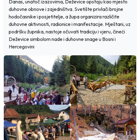
Danas, unatoč izazovima, Deževice opstaju kao mjesto
duhovne obnove i zajedništva. Svetište privlači brojne
hodočasnike i posjetitelje, a župa organizira različite
duhovne aktivnosti, radionice i manifestacije. Mještani, uz
podršku župnika, nastoje očuvati tradiciju i vjeru, čineći
Deževice simbolom nade i duhovne snage u Bosni i
Hercegovini