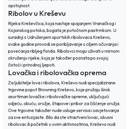
opstojnost.
Ribolov u Kreševu
Rijeka Kreševčica, koja nastaje spajanjem Vranačkog i
Kojsinskog potoka, bogata je potočnom pastrmkom. U
suradnji s Udruženjem sportskih ribolovaca Kreševo,
svake godine provodi se poribljavanje s ciljem očuvanja i
povećanja ribljeg fonda. Ribolovci mogu uživati u mirnom
okruženju rijeke, koja je također poznata po svojoj
čistoći i prirodnoj ljepoti.
Lovačka i ribolovačka oprema
Za ljubitelje lova i ribolova, Kreševo nudi specijalizirane
trgovine poput Browning Kreševo, koje pružaju širok
asortiman lovačke i ribolovačke opreme, uključujući
odjeću, obuću, oružje, štapove i pribor za čišćenje oružja.
Ove trgovine također nude usluge servisa i savjetovanja
za sve entuzijaste. Bilo da ste strastveni lovac, iskusni
ribolovac ili početnik u ovim aktivnostima, Kreševo nudi