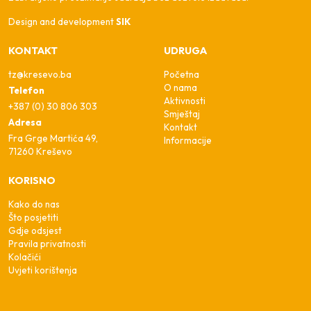
Design and development
SIK
KONTAKT
UDRUGA
tz@kresevo.ba
Početna
O nama
Telefon
Aktivnosti
+387 (0) 30 806 303
Smještaj
Adresa
Kontakt
Fra Grge Martića 49,
Informacije
71260 Kreševo
KORISNO
Kako do nas
Što posjetiti
Gdje odsjest
Pravila privatnosti
Kolačići
Uvjeti korištenja