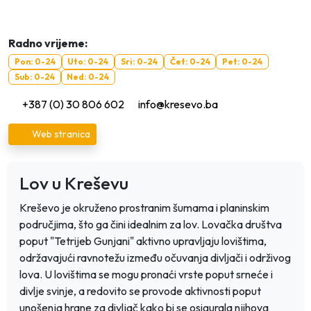
Radno vrijeme:
Pon: 0-24
Uto: 0-24
Sri: 0-24
Čet: 0-24
Pet: 0-24
Sub: 0-24
Ned: 0-24
+387 (0) 30 806 602
info@kresevo.ba
Web stranica
Lov u Kreševu
Kreševo je okruženo prostranim šumama i planinskim
područjima, što ga čini idealnim za lov. Lovačka društva
poput "Tetrijeb Gunjani" aktivno upravljaju lovištima,
održavajući ravnotežu između očuvanja divljači i održivog
lova. U lovištima se mogu pronaći vrste poput srneće i
divlje svinje, a redovito se provode aktivnosti poput
unošenja hrane za divljač kako bi se osigurala njihova