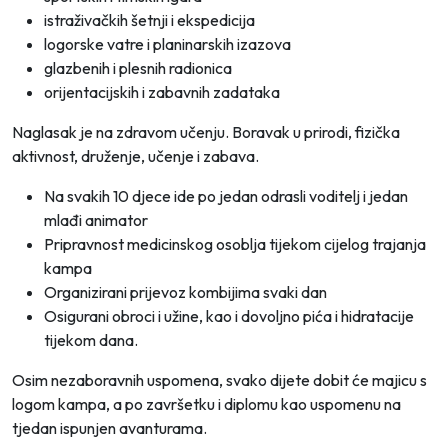
istraživačkih šetnji i ekspedicija
logorske vatre i planinarskih izazova
glazbenih i plesnih radionica
orijentacijskih i zabavnih zadataka
Naglasak je na zdravom učenju. Boravak u prirodi, fizička
aktivnost, druženje, učenje i zabava.
Na svakih 10 djece ide po jedan odrasli voditelj i jedan
mlađi animator
Pripravnost medicinskog osoblja tijekom cijelog trajanja
kampa
Organizirani prijevoz kombijima svaki dan
Osigurani obroci i užine, kao i dovoljno pića i hidratacije
tijekom dana.
Osim nezaboravnih uspomena, svako dijete dobit će majicu s
logom kampa, a po završetku i diplomu kao uspomenu na
tjedan ispunjen avanturama.