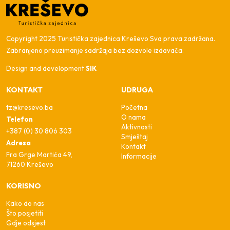
Copyright 2025 Turistička zajednica Kreševo Sva prava zadržana.
Zabranjeno preuzimanje sadržaja bez dozvole izdavača.
Design and development
SIK
KONTAKT
UDRUGA
tz@kresevo.ba
Početna
O nama
Telefon
Aktivnosti
+387 (0) 30 806 303
Smještaj
Adresa
Kontakt
Fra Grge Martića 49,
Informacije
71260 Kreševo
KORISNO
Kako do nas
Što posjetiti
Gdje odsjest