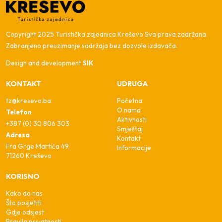
Copyright 2025 Turistička zajednica Kreševo Sva prava zadržana.
Zabranjeno preuzimanje sadržaja bez dozvole izdavača.
Design and development
SIK
KONTAKT
UDRUGA
tz@kresevo.ba
Početna
O nama
Telefon
Aktivnosti
+387 (0) 30 806 303
Smještaj
Adresa
Kontakt
Fra Grge Martića 49,
Informacije
71260 Kreševo
KORISNO
Kako do nas
Što posjetiti
Gdje odsjest
Pravila privatnosti