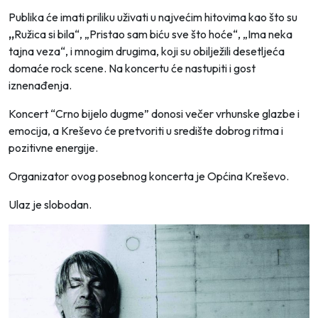
Publika će imati priliku uživati u najvećim hitovima kao što su
„
Ružica si bila“, „Pristao sam biću sve što hoće“, „Ima neka
tajna veza“, i mnogim drugima, koji su obilježili desetljeća
domaće rock scene. Na koncertu će nastupiti i gost
iznenađenja.
Koncert “Crno bijelo dugme” donosi večer vrhunske glazbe i
emocija, a Kreševo će pretvoriti u središte dobrog ritma i
pozitivne energije.
Organizator ovog posebnog koncerta je Općina Kreševo.
Ulaz je slobodan.