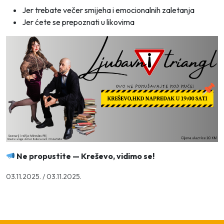
Jer trebate večer smijeha i emocionalnih zaletanja
Jer ćete se prepoznati u likovima
Ne propustite — Kreševo, vidimo se!
03.11.2025.
/
03.11.2025.