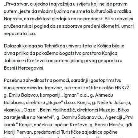
„Prva stvar, a ujedno i najvažnija u svijetu koji ne ide pravim
putem, jeste da mladim ljudima ne smeta kulturološka razlika.
Naprotiv, na različitost gledaju kao na prednost. Bili su dovoljni
pružena ruka i pogled da se zaborave pređeni kilometri, umor i
nepoznata lica.
Dolazak kolega sa Tehničkog univerziteta iz Košica bila je
divna prilika da pokažemo bogatstvo prostora Konjica,
Jablanice i Kreševa kao potencijalnog prvog geoparka u
Bosni i Hercegovini.
Posebnu zahvalnost na pomoći, saradnji i gostoprimstvu
dugujemo: ministru trgovine, turizma i zaštite okoliša HNK/Ž,
g. Emilu Balavcu, kompaniji „Igman“ d.d., g. Ahmedu
Bolobanu, direktoru „Bujice“ d.o.o. Konjic, g. Nešetu Jašariju,
vlasniku „Oaze“, Belmi Halilhodžić, direktorici Muzeja „Bitka
za ranjenike na Neretvi“, g. Damiru Šabanoviću, Agenciji „Prvi
korak“ Konjic, načelniku općine Kreševo, g. Borisu Mariću, gđi
Mariji Pervan, predstavnici Turističke zajednice općine