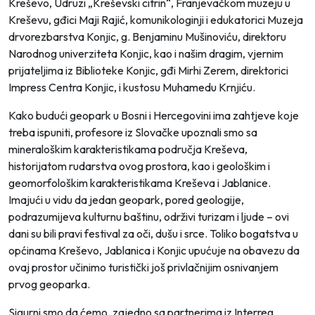
Kreševo, Udruzi „Kreševski citrin“, Franjevačkom muzeju u
Kreševu, gđici Maji Rajić, komunikologinji i edukatorici Muzeja
drvorezbarstva Konjic, g. Benjaminu Mušinoviću, direktoru
Narodnog univerziteta Konjic, kao i našim dragim, vjernim
prijateljima iz Biblioteke Konjic, gđi Mirhi Zerem, direktorici
Impress Centra Konjic, i kustosu Muhamedu Krnjiću.
Kako budući geopark u Bosni i Hercegovini ima zahtjeve koje
treba ispuniti, profesore iz Slovačke upoznali smo sa
mineraloškim karakteristikama područja Kreševa,
historijatom rudarstva ovog prostora, kao i geološkim i
geomorfološkim karakteristikama Kreševa i Jablanice.
Imajući u vidu da jedan geopark, pored geologije,
podrazumijeva kulturnu baštinu, održivi turizam i ljude – ovi
dani su bili pravi festival za oči, dušu i srce. Toliko bogatstva u
općinama Kreševo, Jablanica i Konjic upućuje na obavezu da
ovaj prostor učinimo turistički još privlačnijim osnivanjem
prvog geoparka.
Sigurni smo da ćemo, zajedno sa partnerima iz Interreg