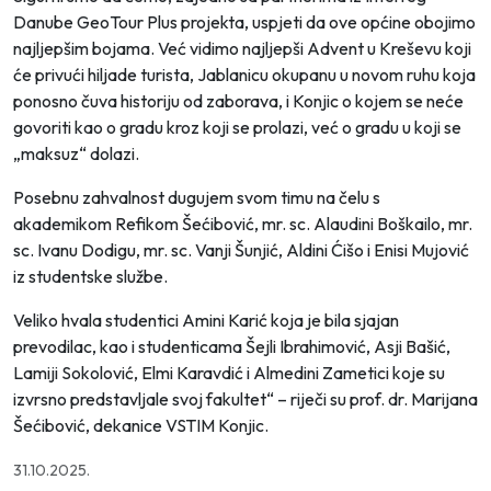
Danube GeoTour Plus projekta, uspjeti da ove općine obojimo
najljepšim bojama. Već vidimo najljepši Advent u Kreševu koji
će privući hiljade turista, Jablanicu okupanu u novom ruhu koja
ponosno čuva historiju od zaborava, i Konjic o kojem se neće
govoriti kao o gradu kroz koji se prolazi, već o gradu u koji se
„maksuz“ dolazi.
Posebnu zahvalnost dugujem svom timu na čelu s
akademikom Refikom Šećibović, mr. sc. Alaudini Boškailo, mr.
sc. Ivanu Dodigu, mr. sc. Vanji Šunjić, Aldini Ćišo i Enisi Mujović
iz studentske službe.
Veliko hvala studentici Amini Karić koja je bila sjajan
prevodilac, kao i studenticama Šejli Ibrahimović, Asji Bašić,
Lamiji Sokolović, Elmi Karavdić i Almedini Zametici koje su
izvrsno predstavljale svoj fakultet“ – riječi su prof. dr. Marijana
Šećibović, dekanice VSTIM Konjic.
31.10.2025.