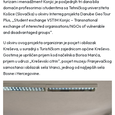
turizam i menadžment Konjic je posljednjih tri dana bila
domaćin profesorima i studentima sa Tehničkog univerziteta
Košice (Slovačka) u okviru Interreg projekta Danube GeoTour
Plus, „Student exchange VSTIM Konjic – Transnational
exchange of interested organisations/NGOs of vulnerable
and disadvantaged groups“.
U okviru ovog projekta organiziran je posjet i obilazak
Kreševa, u suradnji s Turističkom zajednicom općine Kreševo.
Gostima je upriličen prijem kod načelnika Borisa Marića,
prijem u udruzi „Kreševski citrin“, posjet muzeju Franjevačkog
samostana i obilazak sela Vranci, jednog od najljepših sela
Bosne i Hercegovine.