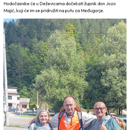
Hodočasnike će u Deževicama dočekati župnik don Jozo
Majić, koji će im se pridružiti na putu za Međugorje.