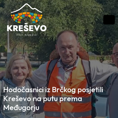
Skip to content
Skip to footer
Men
Hodočasnici iz Brčkog posjetili
Kreševo na putu prema
Međugorju