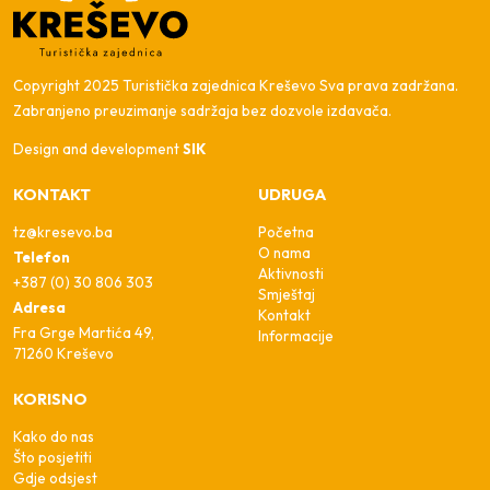
Copyright 2025 Turistička zajednica Kreševo Sva prava zadržana.
Zabranjeno preuzimanje sadržaja bez dozvole izdavača.
Design and development
SIK
KONTAKT
UDRUGA
tz@kresevo.ba
Početna
O nama
Telefon
Aktivnosti
+387 (0) 30 806 303
Smještaj
Adresa
Kontakt
Fra Grge Martića 49,
Informacije
71260 Kreševo
KORISNO
Kako do nas
Što posjetiti
Gdje odsjest