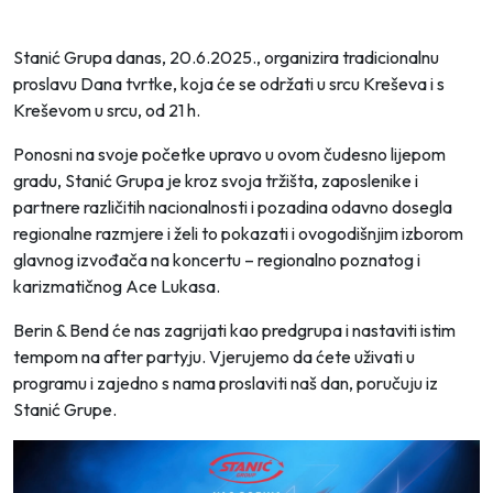
Stanić Grupa danas, 20.6.2025., organizira tradicionalnu
proslavu Dana tvrtke, koja će se održati u srcu Kreševa i s
Kreševom u srcu, od 21 h.
Ponosni na svoje početke upravo u ovom čudesno lijepom
gradu, Stanić Grupa je kroz svoja tržišta, zaposlenike i
partnere različitih nacionalnosti i pozadina odavno dosegla
regionalne razmjere i želi to pokazati i ovogodišnjim izborom
glavnog izvođača na koncertu – regionalno poznatog i
karizmatičnog Ace Lukasa.
Berin & Bend će nas zagrijati kao predgrupa i nastaviti istim
tempom na after partyju. Vjerujemo da ćete uživati u
programu i zajedno s nama proslaviti naš dan, poručuju iz
Stanić Grupe.