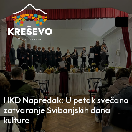
Skip to content
Skip to footer
Men
HKD Napredak: U petak svečano
zatvaranje Svibanjskih dana
kulture