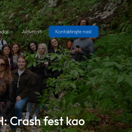
đaji
Aktivnosti
Kontaktirajte nas!
H: Crash fest kao