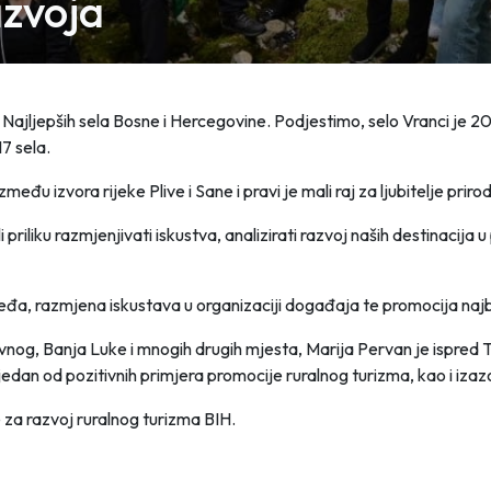
azvoja
t Najljepših sela Bosne i Hercegovine. Podjestimo, selo Vranci je 2
17 sela.
eđu izvora rijeke Plive i Sane i pravi je mali raj za ljubitelje priro
 priliku razmjenjivati iskustva, analizirati razvoj naših destinacija 
jeđa, razmjena iskustava u organizaciji događaja te promocija najbo
avnog, Banja Luke i mnogih drugih mjesta, Marija Pervan je ispred 
edan od pozitivnih primjera promocije ruralnog turizma, kao i izaz
 za razvoj ruralnog turizma BIH.