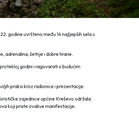
022. godine uvršteno među 14 najljepših sela u
de, adrenalina, šetnje i dobre hrane.
u protekloj godini i ragovarati o budućim
ljih praksi kroz radionice i prezentacije.
Turističke zajednice općine Kreševo održala
ova koji prate ovakve manifestacije.