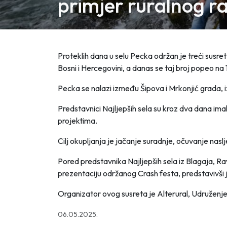
primjer ruralnog r
Proteklih dana u selu Pecka održan je treći susre
Bosni i Hercegovini, a danas se taj broj popeo na 
Pecka se nalazi između Šipova i Mrkonjić grada, izm
Predstavnici Najljepših sela su kroz dva dana imali
projektima.
Cilj okupljanja je jačanje suradnje, očuvanje nasl
Pored predstavnika Najljepših sela iz Blagaja, R
prezentaciju održanog Crash festa, predstavivši j
Organizator ovog susreta je Alterural, Udruženje
06.05.2025.