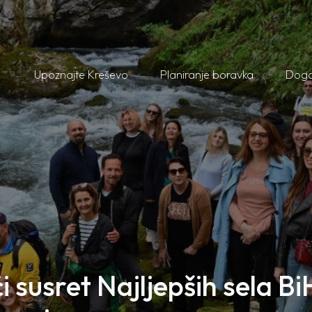
Upoznajte Kreševo
Planiranje boravka
Doga
i susret Najljepših sela Bi