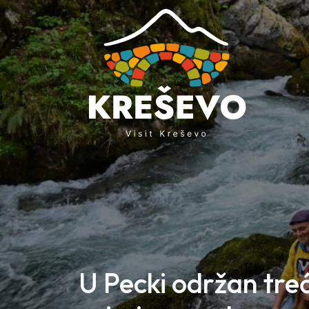
Skip to content
Skip to footer
U Pecki održan treć